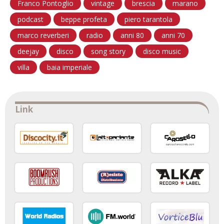
Franco Pontoglio
vintage
brescia
marano
podcast
beppe profeta
piero tarantola
marco reverberi
radio
anni 80
anni 70
deejay
disco
song story
disco music
villa
baia imperiale
Link