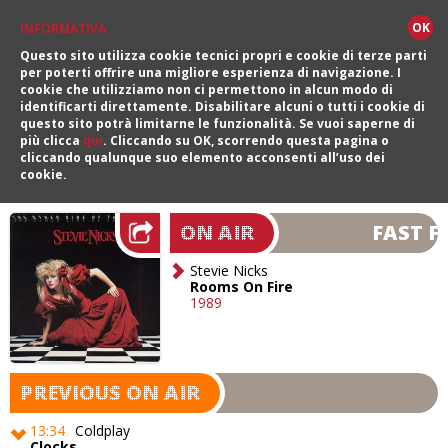
OK
INFORMATIVA
Questo sito utilizza cookie tecnici propri e cookie di terze parti
per poterti offrire una migliore esperienza di navigazione. I
cookie che utilizziamo non ci permettono in alcun modo di
identificarti direttamente. Disabilitare alcuni o tutti i cookie di
questo sito potrà limitarne le funzionalità. Se vuoi saperne di
più clicca
qui
. Cliccando su OK, scorrendo questa pagina o
cliccando qualunque suo elemento acconsenti all’uso dei
cookie.
FAST F
ON AIR
Stevie Nicks
Rooms On Fire
1989
PREVIOUS ON AIR
13:34
Coldplay
Clocks