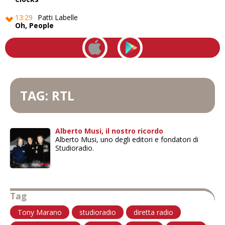
13:29
Patti Labelle
Oh, People
13:24
Was Not Was
Walk The Dinosaur
TAG: RTL
Alberto Musi, il nostro ricordo
Alberto Musi, uno degli editori e fondatori di
Studioradio.
Tag
Tony Marano
studioradio
diretta radio